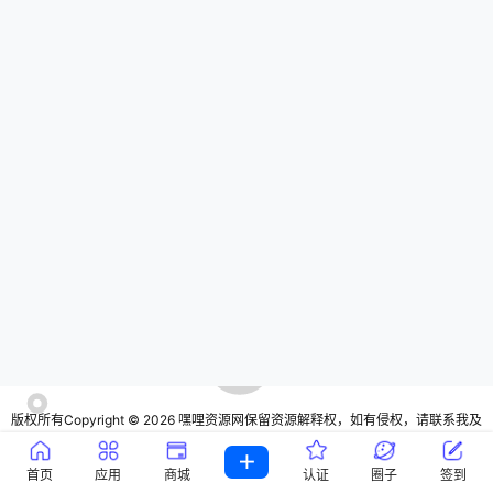
ng.myqcloud.com/IPA-img/20230
ng.myqcloud.com/IPA-img/20230
920/WeiXxinmeihuaban.png"]微信
919/WeiXing-iOS-512x512.png"]
·美化版(未封包)【点击下载】[/alin
微信·独角兽【点击下载】[/alink] 微
k] 微信…
信是一…
版权所有Copyright © 2026
嘿哩资源网
保留资源解释权，如有侵权，请联系我及
时处理
・
宁ICP备16000147号
・
宁公网安备64010602000805号
查询 11 次，耗时 0.5596 秒
首页
应用
商城
认证
圈子
签到