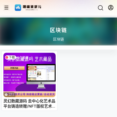
区块链
区块链
下载
1个资源
211
灵幻数藏源码 去中心化艺术品
平台铸造转赠/NFT版权艺术
藏品【C354】