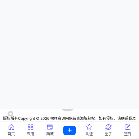
版权所有Copyright © 2026
嘿哩资源网
保留资源解释权，如有侵权，请联系我及
时处理
・
宁ICP备16000147号
・
宁公网安备64010602000805号
查询 13 次，耗时 0.5592 秒
首页
应用
商城
认证
圈子
签到