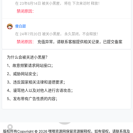
在
23年6月14日
被关小黑屋，
将在
下次来访时
释放！
禁闭原因：
傻白甜
在
24年7月20日
被关小黑屋，
永久禁闭，不会释放！
禁闭原因：
充值异常，请联系客服提供相关记录，已提交备案
为什么会被关进小黑屋？
1、故意频繁请求网站接口；
2、威胁网站安全；
3、违反国家相关法律和道德要求；
4、谩骂他人以及对他人进行言语攻击；
5、发布带有广告性质的内容；
版权所有Copyright © 2026
嘿哩资源网
保留资源解释权，如有侵权，请联系我及