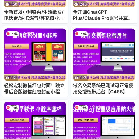
150
245
全新首发小利特惠/生活缴费/
全开源ChatGPT
电话费/油卡燃气/等充值业务
Plus/Claude Pro账号共享服
类源码附带U商承兑系统
务系统源码/Pandora
【C491】
Helper【C490】
下载
下载
1个资源
1个资源
161
107
轻松定制微信红包封面！独立
域名交易系统已测试可正常使
带后台版微信红包封面小程序
用免授权带后台【C488】
源码下载，打造个性化红包封
面【C489】
下载
下载
1个资源
1个资源