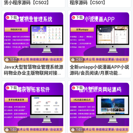
赁小程序源码【C502】
程序源码【C501】
下载
下载
1个资源
1个资源
107
269
Java大型智慧物业管理系统源
全新uniapp小说漫画APP小说
码物业办业主版物联网对接
源码/会员阅读/月票功能
【C500】
【C499】
下载
下载
1个资源
1个资源
169
165