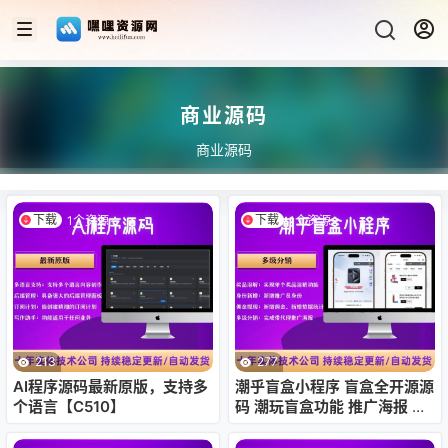
商业源码
商业源码
下载
下载
1个资源
1个资源
213
277
AI程序源码最新原版，支持多
潮乎盲盒小程序 盲盒全开源源
个语言【C510】
码 潮玩盲盒功能 推广海报 多
级分销 小程序源码【C509】