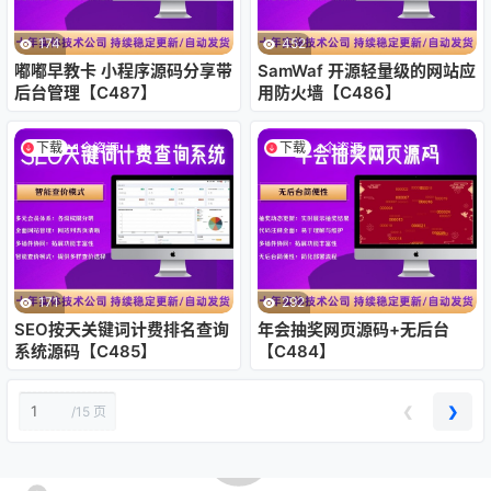
174
452
嘟嘟早教卡 小程序源码分享带
SamWaf 开源轻量级的网站应
后台管理【C487】
用防火墙【C486】
下载
下载
1个资源
1个资源
171
292
SEO按天关键词计费排名查询
年会抽奖网页源码+无后台
系统源码【C485】
【C484】
❮
❯
/
15 页