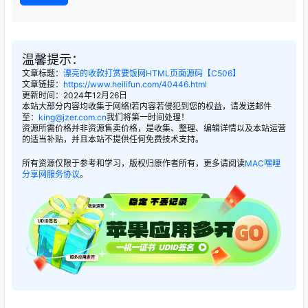
温馨提示：
文章标题：
漂亮的收款打赏要饭网HTML页面源码【C506】
文章链接：
https://www.heilifun.com/40446.html
更新时间：2024年12月26日
本站大部分内容均收集于网络!若内容若侵犯到您的权益，请发送邮件
至：
king@jzer.com.cn
我们将第一时间处理！
资源所需价格并非资源售卖价格，是收集、整理、编辑详情以及本站运营
的适当补贴，并且本站不提供任何免费技术支持。
所有资源仅限于参考和学习，版权归原作者所有，更多请阅读
MAC嘿哩
分享网服务协议
。