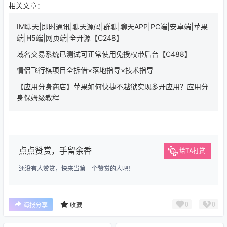
相关文章：
IM聊天|即时通讯|聊天源码|群聊|聊天APP|PC端|安卓端|苹果
端|H5端|网页端|全开源【C248】
域名交易系统已测试可正常使用免授权带后台【C488】
情侣飞行棋项目全拆借×落地指导×技术指导
【应用分身商店】苹果如何快捷不越狱实现多开应用？应用分
身保姆级教程
点点赞赏，手留余香
给TA打赏
还没有人赞赏，快来当第一个赞赏的人吧！
0
0
海报分享
收藏