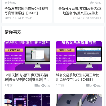
商业源码
商业源码
全新发布的国内首家CMS视频
最新分发系统/支持ios签名/本
写真管理系统【C505】
地签名/仿第八区/支持上传
EXE/免签封装【C507】
2024-12-24 11:25:41
2024-12-31 10:51:44
猜你喜欢
IM聊天|即时通讯|聊天源码|群
域名交易系统已测试可正常使
聊|聊天APP|PC端|安卓端|苹果
用免授权带后台【C488】
端|H5端|网页端|全开源
2 年前
1 年前
0
220
0
107
【C248】