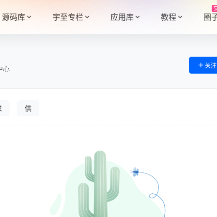
源码库
宇至专栏
应用库
教程
圈
关注
中心
求
供