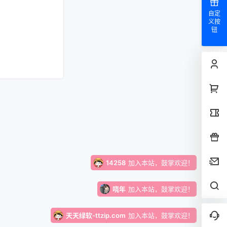
仰晨曦
加入本站，鼓掌欢迎！
自定
义按
钮
x***e
成功下载了
月老盲盒4.0|交友盲盒|带完整教程【C409】
超好资源！
xloxe
加入本站，鼓掌欢迎！
joneslucy2022
加入本站，鼓掌欢迎！
12312412
加入本站，鼓掌欢迎！
14258
加入本站，鼓掌欢迎！
哓年
加入本站，鼓掌欢迎！
天天绿软-ttzip.com
加入本站，鼓掌欢迎！
bozi1
签到奖励
131
点积分
，继续坚持！