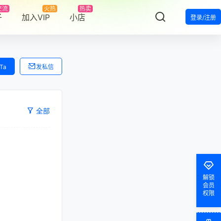
交流
火热
热卖
子
加入VIP
小店
登录/注册
Ta
发私信
全部
罗杰
发布圈子
证书名称：GAC TOYOTA MOTOR CO.,LTD 状态：已掉签
罗杰
发布圈子
证书名称：Etisalat – Emirates Telecommunications Corporation 状态：正常
解锁
smngj
加入本站，鼓掌欢迎！
会员
权限
仰晨曦
签到奖励
60
点积分
，继续坚持！