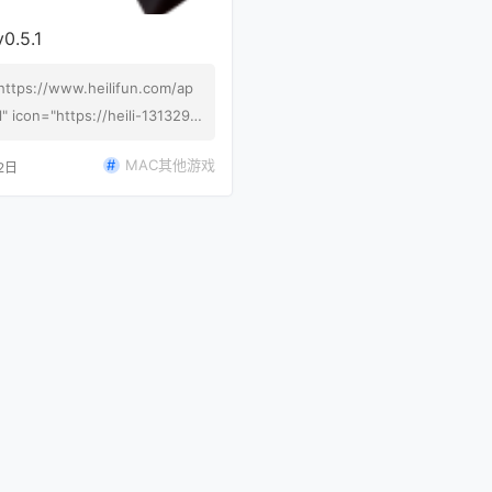
.5.1
"https://www.heilifun.com/ap
" icon="https://heili-1313292
beijing.myqcloud.com/2023/0
MAC其他游戏
2日
1082359206.png"]多宝游戏盒 v
下载】[/alink] 多宝游戏盒的宗旨