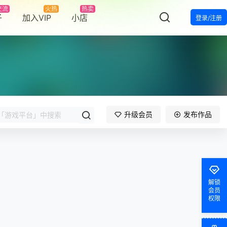
交流
火热
热卖
子
加入VIP
小店
登录/注册
升级会员
发布作品
罗杰
发布圈子
证书名称：GAC TOYOTA MOTOR CO.,LTD 状态：已掉签
罗杰
发布圈子
证书名称：Etisalat – Emirates Telecommunications Corporation 状态：正常
smngj
加入本站，鼓掌欢迎！
解锁
会员
权限
仰晨曦
签到奖励
60
点积分
，继续坚持！