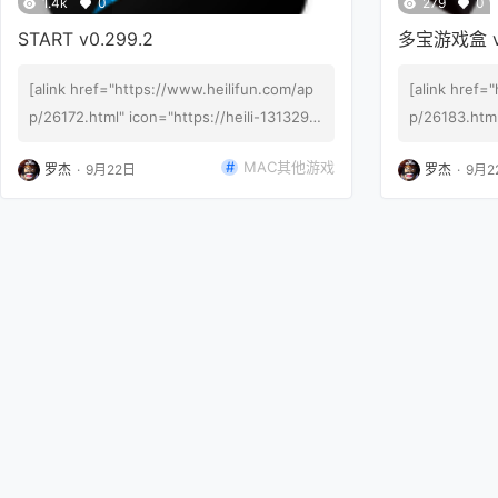
1.4k
0
279
0
START v0.299.2
多宝游戏盒 v0
[alink href="https://www.heilifun.com/ap
[alink href=
p/26172.html" icon="https://heili-1313292
p/26183.html
490.cos.ap-beijing.myqcloud.com/2023/0
490.cos.ap-
MAC其他游戏
罗杰
·
9月22日
罗杰
·
9月2
9/20230921071407406.png"]START v0.29
9/2023092
9.2【点击下载】[/alink] START f…
0.5.1【点击
是…