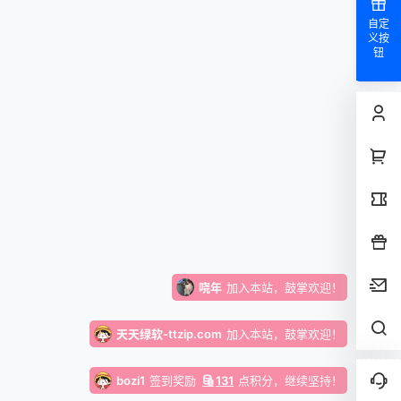
仰晨曦
加入本站，鼓掌欢迎！
自定
义按
钮
x***e
成功下载了
月老盲盒4.0|交友盲盒|带完整教程【C409】
超好资源！
xloxe
加入本站，鼓掌欢迎！
joneslucy2022
加入本站，鼓掌欢迎！
12312412
加入本站，鼓掌欢迎！
14258
加入本站，鼓掌欢迎！
哓年
加入本站，鼓掌欢迎！
天天绿软-ttzip.com
加入本站，鼓掌欢迎！
bozi1
签到奖励
131
点积分
，继续坚持！