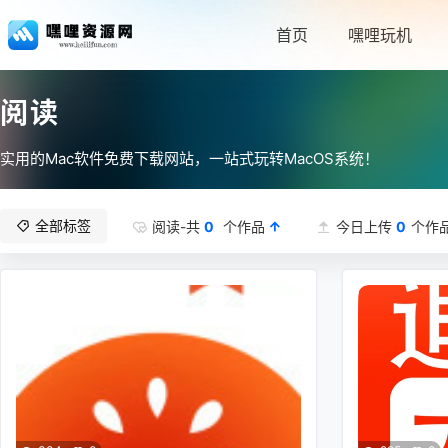
首页
嘿哩玩机
阅读
实用的Mac软件免费下载网站，一站式玩转MacOS系统！
全部标签
阅读-共
0
个作品
今日上传
0
个作