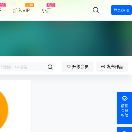
交流
火热
热卖
子
加入VIP
小店
登录/注册
升级会员
发布作品
罗杰
发布圈子
证书名称：GAC TOYOTA MOTOR CO.,LTD 状态：已掉签
罗杰
发布圈子
证书名称：Etisalat – Emirates Telecommunications Corporation 状态：正常
smngj
加入本站，鼓掌欢迎！
解锁
会员
权限
仰晨曦
签到奖励
60
点积分
，继续坚持！