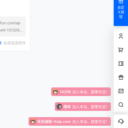
仰晨曦
加入本站，鼓掌欢迎！
自定
义按
钮
x***e
成功下载了
月老盲盒4.0|交友盲盒|带完整教程【C409】
超好资源！
lifun.com/ap
eili-1313292
xloxe
加入本站，鼓掌欢迎！
.com/2023/0
安卓阅读软件
g"]端木小说(去
joneslucy2022
加入本站，鼓掌欢迎！
端木小说app是
12312412
加入本站，鼓掌欢迎！
14258
加入本站，鼓掌欢迎！
哓年
加入本站，鼓掌欢迎！
天天绿软-ttzip.com
加入本站，鼓掌欢迎！
bozi1
签到奖励
131
点积分
，继续坚持！