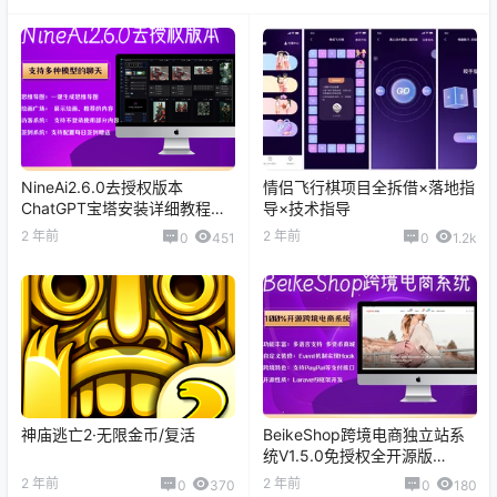
NineAi2.6.0去授权版本
情侣飞行棋项目全拆借×落地指
ChatGPT宝塔安装详细教程
导×技术指导
（整合包+开源包+安装教程）
2 年前
2 年前
0
451
0
1.2k
【C213】
神庙逃亡2·无限金币/复活
BeikeShop跨境电商独立站系
统V1.5.0免授权全开源版
【C118】
2 年前
2 年前
0
370
0
180