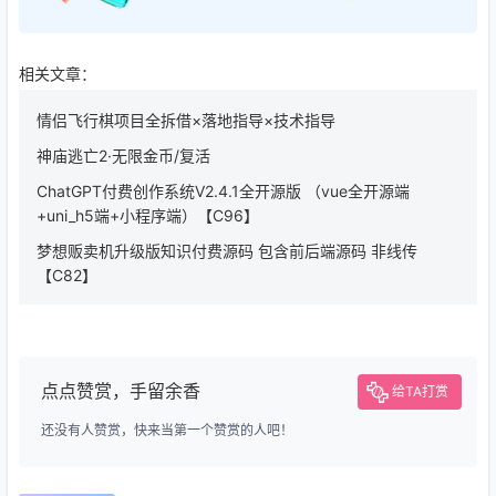
相关文章：
情侣飞行棋项目全拆借×落地指导×技术指导
神庙逃亡2·无限金币/复活
ChatGPT付费创作系统V2.4.1全开源版 （vue全开源端
+uni_h5端+小程序端）【C96】
梦想贩卖机升级版知识付费源码 包含前后端源码 非线传
【C82】
点点赞赏，手留余香
给TA打赏
还没有人赞赏，快来当第一个赞赏的人吧！