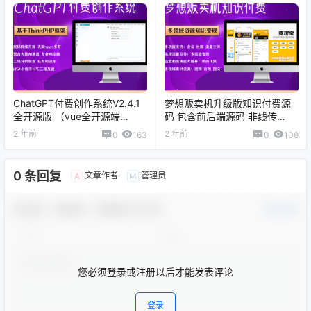
ChatGPT付费创作系统V2.4.1
梦想贩卖机升级版知识付费源
全开源版 （vue全开源端
码 包含前后端源码 非线传
+uni_h5端+小程序端）
【C82】
2 年前
2 年前
0
163
0
108
【C96】
0 条回复
文章作者
管理员
A
M
欢迎您，新朋友，感谢参与互动！
确认修改
您必须登录或注册以后才能发表评论
登录