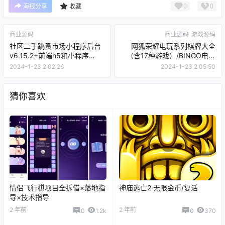
0
0
海报分享
收藏
商业源码
商业源码
游戏源码
社区二手跳蚤市场小程序后台
网狐荣耀电玩系列棋牌大全
v6.15.2+前端h5和小程序
（含17种游戏）/BINGO电玩
【C110】
城完整组件【C112】
2024-1-23 2:02:26
2024-1-23 2:05:50
猜你喜欢
情侣飞行棋项目全拆借×落地指
神庙逃亡2·无限金币/复活
导×技术指导
2 年前
2 年前
0
1.2k
0
370