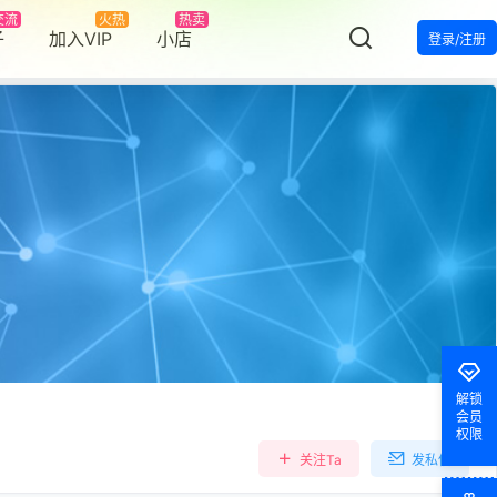
交流
火热
热卖
子
加入VIP
小店
登录/注册
罗杰
发布圈子
证书名称：GAC TOYOTA MOTOR CO.,LTD 状态：已掉签
罗杰
发布圈子
证书名称：Etisalat – Emirates Telecommunications Corporation 状态：正常
smngj
加入本站，鼓掌欢迎！
解锁
会员
权限
仰晨曦
签到奖励
60
点积分
，继续坚持！
关注Ta
发私信