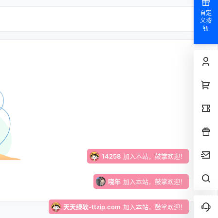
仰晨曦
加入本站，鼓掌欢迎！
自定
义按
钮
x***e
成功下载了
月老盲盒4.0|交友盲盒|带完整教程【C409】
超好资源！
xloxe
加入本站，鼓掌欢迎！
joneslucy2022
加入本站，鼓掌欢迎！
12312412
加入本站，鼓掌欢迎！
14258
加入本站，鼓掌欢迎！
哓年
加入本站，鼓掌欢迎！
天天绿软-ttzip.com
加入本站，鼓掌欢迎！
bozi1
签到奖励
131
点积分
，继续坚持！