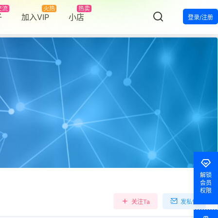
交流
火热
热卖
子
加入VIP
小店
登录/注册
罗杰
发布圈子
证书名称：GAC TOYOTA MOTOR CO.,LTD 状态：已掉签
罗杰
发布圈子
证书名称：Etisalat – Emirates Telecommunications Corporation 状态：正常
smngj
加入本站，鼓掌欢迎！
解锁
会员
权限
仰晨曦
签到奖励
60
点积分
，继续坚持！
关注Ta
发私信