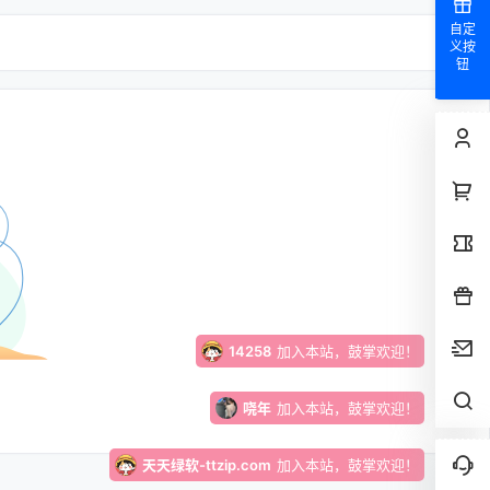
仰晨曦
加入本站，鼓掌欢迎！
自定
义按
钮
x***e
成功下载了
月老盲盒4.0|交友盲盒|带完整教程【C409】
超好资源！
xloxe
加入本站，鼓掌欢迎！
joneslucy2022
加入本站，鼓掌欢迎！
12312412
加入本站，鼓掌欢迎！
14258
加入本站，鼓掌欢迎！
哓年
加入本站，鼓掌欢迎！
天天绿软-ttzip.com
加入本站，鼓掌欢迎！
bozi1
签到奖励
131
点积分
，继续坚持！